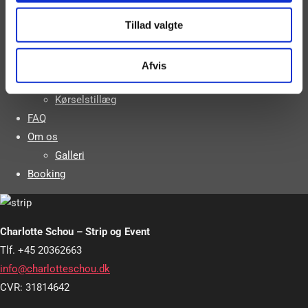
Musikvideo
Tillad valgte
Referencer
Priser
Priser Privat
Afvis
Priser Erhverv
Kørselstillæg
FAQ
Om os
Galleri
Booking
Charlotte Schou – Strip og Event
Tlf. +45 20362663
info@charlotteschou.dk
CVR: 31814642