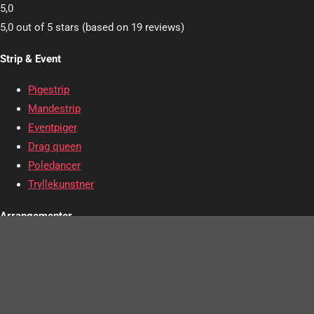
5,0
5,0 out of 5 stars (based on 19 reviews)
Strip & Event
Pigestrip
Mandestrip
Eventpiger
Drag queen
Poledancer
Tryllekunstner
Arrangementer
Julefrokost
Polterabend
Promotion
Firmaarrangement