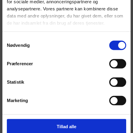
for sociale medier, annonceringspartnere og
Event
analysepartnere. Vores partnere kan kombinere disse
Eventpiger
data med andre oplysninger, du har givet dem, eller som
de har indsamlet fra din brug af deres tjenester.
Book en poledancer
Book en drag queen
Samtykkevalg
Book en tryllekunstner
Nødvendig
Book en DJ
Andet
Præferencer
Polterabend
Julefrokost
Promotion
Statistik
Firmaarrangement
Pakkeløsninger
Marketing
Sushi pige
Fræk/sød servering
Stripundervisning
Tillad alle
Dobbeltshows