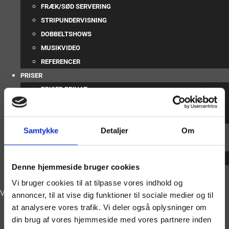
FRÆK/SØD SERVERING
STRIPUNDERVISNING
DOBBELTSHOWS
MUSIKVIDEO
REFERENCER
PRISER
PRISER PRIVAT
PRISER ERHVERV
KØRSELSTILLÆG
Samtykke
Detaljer
Om
FAQ
OM OS
GALLERI
Denne hjemmeside bruger cookies
BOOKING
Vi bruger cookies til at tilpasse vores indhold og
Vælg en side
annoncer, til at vise dig funktioner til sociale medier og til
at analysere vores trafik. Vi deler også oplysninger om
Pigestrip
din brug af vores hjemmeside med vores partnere inden
Mandestrip