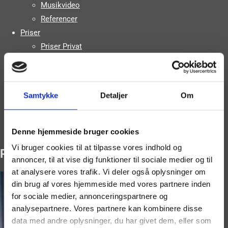
Musikvideo
Referencer
Priser
Priser Privat
Priser Erhverv
Kørselstillæg
FAQ
Samtykke
Detaljer
Om
Om os
Galleri
Booking
Denne hjemmeside bruger cookies
Vi bruger cookies til at tilpasse vores indhold og
ROX_8442_C
annoncer, til at vise dig funktioner til sociale medier og til
at analysere vores trafik. Vi deler også oplysninger om
din brug af vores hjemmeside med vores partnere inden
for sociale medier, annonceringspartnere og
analysepartnere. Vores partnere kan kombinere disse
data med andre oplysninger, du har givet dem, eller som