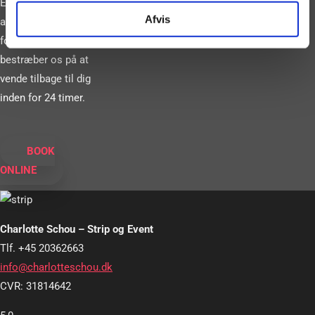
Eller book vores
Afvis
artister gennem vores
formular. Vi
bestræber os på at
vende tilbage til dig
inden for 24 timer.
BOOK
ONLINE
Charlotte Schou – Strip og Event
Tlf. +45 20362663
info@charlotteschou.dk
CVR: 31814642