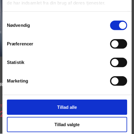
de har indsamlet fra din brug af deres tjenester.
Samtykkevalg
Nødvendig
Præferencer
Statistik
Marketing
Ring og book på
2036
Tlf.
Tillad alle
2663
Tillad valgte