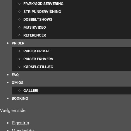
FRÆK/SØD SERVERING
STRIPUNDERVISNING
DOBBELTSHOWS
MUSIKVIDEO
REFERENCER
PRISER
PRISER PRIVAT
PRISER ERHVERV
KØRSELSTILLÆG
FAQ
OM OS
GALLERI
BOOKING
Vælg en side
Pigestrip
Mandestrip