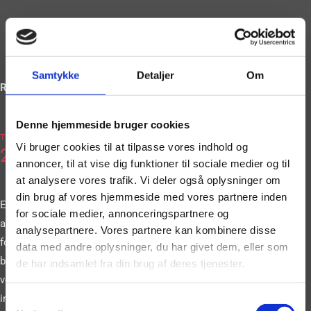
Samtykke
Detaljer
Om
Ring og book på
Denne hjemmeside bruger cookies
2036
Tlf.
Vi bruger cookies til at tilpasse vores indhold og
2663
annoncer, til at vise dig funktioner til sociale medier og til
at analysere vores trafik. Vi deler også oplysninger om
din brug af vores hjemmeside med vores partnere inden
Eller book vores
for sociale medier, annonceringspartnere og
artister gennem vores
analysepartnere. Vores partnere kan kombinere disse
formular. Vi
data med andre oplysninger, du har givet dem, eller som
bestræber os på at
de har indsamlet fra din brug af deres tjenester.
vende tilbage til dig
inden for 24 timer.
Samtykkevalg