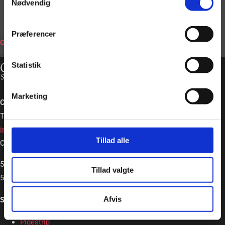
Nødvendig
BOOK
Præferencer
ONLINE
Statistik
Marketing
Charlotte Schou – Strip og Event
Tlf. +45 20362663
info@charlotteschou.dk
Tillad alle
CVR: 31814642
5,0
Tillad valgte
5,0 out of 5 stars (based on 19 reviews)
Afvis
Strip & Event
Pigestrip