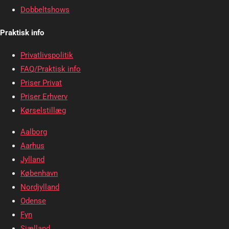
Dobbeltshows
Praktisk info
Privatlivspolitik
FAQ/Praktisk info
Priser Privat
Priser Erhverv
Kørselstillæg
Aalborg
Aarhus
Jylland
København
Nordjylland
Odense
Fyn
Sjælland