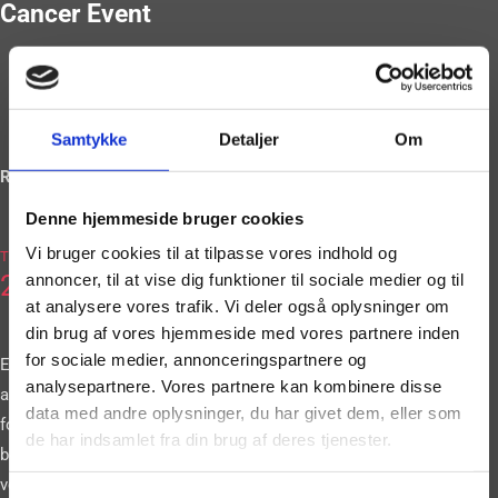
Cancer Event
Samtykke
Detaljer
Om
Ring og book på
Denne hjemmeside bruger cookies
2036
Vi bruger cookies til at tilpasse vores indhold og
Tlf.
2663
annoncer, til at vise dig funktioner til sociale medier og til
at analysere vores trafik. Vi deler også oplysninger om
din brug af vores hjemmeside med vores partnere inden
for sociale medier, annonceringspartnere og
Eller book vores
analysepartnere. Vores partnere kan kombinere disse
artister gennem vores
data med andre oplysninger, du har givet dem, eller som
formular. Vi
de har indsamlet fra din brug af deres tjenester.
bestræber os på at
vende tilbage til dig