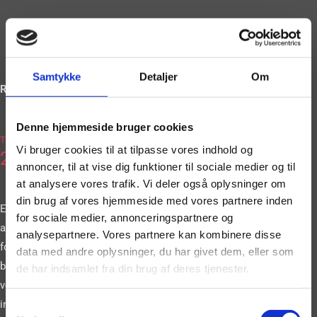
Samtykke
Detaljer
Om
Ring og book på
Denne hjemmeside bruger cookies
2036
Tlf.
Vi bruger cookies til at tilpasse vores indhold og
2663
annoncer, til at vise dig funktioner til sociale medier og til
at analysere vores trafik. Vi deler også oplysninger om
din brug af vores hjemmeside med vores partnere inden
Eller book vores
for sociale medier, annonceringspartnere og
artister gennem vores
analysepartnere. Vores partnere kan kombinere disse
formular. Vi
data med andre oplysninger, du har givet dem, eller som
bestræber os på at
de har indsamlet fra din brug af deres tjenester.
vende tilbage til dig
inden for 24 timer.
Samtykkevalg