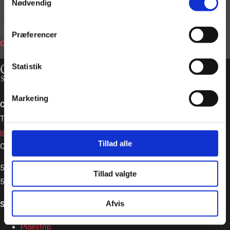
Nødvendig
BOOK
Præferencer
ONLINE
Statistik
Marketing
Charlotte Schou – Strip og Event
Tlf. +45 20362663
info@charlotteschou.dk
Tillad alle
CVR: 31814642
5,0
Tillad valgte
5,0 out of 5 stars (based on 19 reviews)
Afvis
Strip & Event
Pigestrip