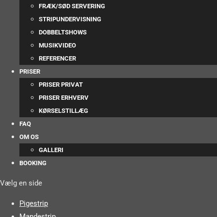
FRÆK/SØD SERVERING
STRIPUNDERVISNING
DOBBELTSHOWS
MUSIKVIDEO
REFERENCER
PRISER
PRISER PRIVAT
PRISER ERHVERV
KØRSELSTILLÆG
FAQ
OM OS
GALLERI
BOOKING
Vælg en side
Pigestrip
Mandestrip