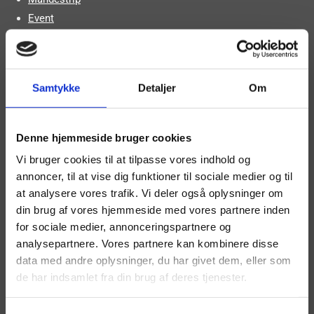
Event
Eventpiger
Book en poledancer
Book en drag queen
Samtykke
Detaljer
Om
Book en tryllekunstner
Book en DJ
Andet
Denne hjemmeside bruger cookies
Polterabend
Vi bruger cookies til at tilpasse vores indhold og
Julefrokost
annoncer, til at vise dig funktioner til sociale medier og til
Promotion
at analysere vores trafik. Vi deler også oplysninger om
Firmaarrangement
din brug af vores hjemmeside med vores partnere inden
Pakkeløsninger
for sociale medier, annonceringspartnere og
analysepartnere. Vores partnere kan kombinere disse
Sushi pige
data med andre oplysninger, du har givet dem, eller som
Fræk/sød servering
de har indsamlet fra din brug af deres tjenester.
Stripundervisning
Dobbeltshows