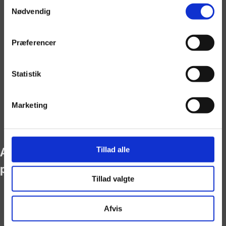
Samtykkevalg
Musikvideo
Nødvendig
Referencer
Priser
Præferencer
Priser Privat
Priser Erhverv
Kørselstillæg
Statistik
FAQ
Om os
Marketing
Galleri
Booking
Tillad alle
Ann som minion til
polterabend
Tillad valgte
Afvis