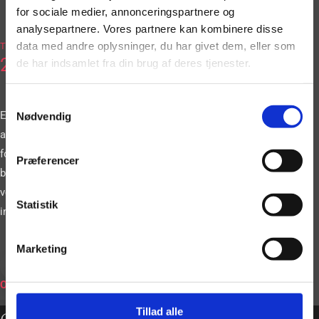
for sociale medier, annonceringspartnere og
analysepartnere. Vores partnere kan kombinere disse
2036
data med andre oplysninger, du har givet dem, eller som
Tlf.
2663
de har indsamlet fra din brug af deres tjenester.
Samtykkevalg
Eller book vores
Nødvendig
artister gennem vores
formular. Vi
Præferencer
bestræber os på at
vende tilbage til dig
Statistik
inden for 24 timer.
Marketing
BOOK
ONLINE
Tillad alle