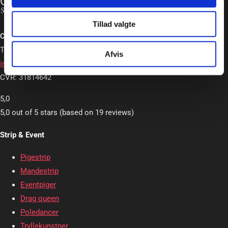
Tillad valgte
Charlotte Schou – Strip og Event
Tlf. +45 20362663
Afvis
info@charlotteschou.dk
CVR: 31814642
5,0
5,0 out of 5 stars (based on 19 reviews)
Strip & Event
Pigestrip
Mandestrip
Eventpiger
Drag queen
Poledancer
Tryllekunstner