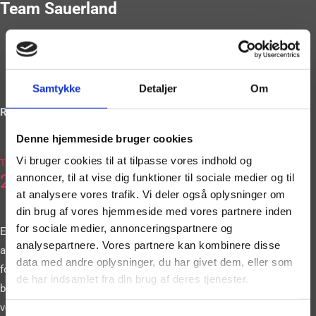
Team Sauerland
Samtykke
Detaljer
Om
Ring og book på
Denne hjemmeside bruger cookies
2036
Vi bruger cookies til at tilpasse vores indhold og
Tlf.
2663
annoncer, til at vise dig funktioner til sociale medier og til
at analysere vores trafik. Vi deler også oplysninger om
din brug af vores hjemmeside med vores partnere inden
for sociale medier, annonceringspartnere og
Eller book vores
analysepartnere. Vores partnere kan kombinere disse
artister gennem vores
data med andre oplysninger, du har givet dem, eller som
formular. Vi
de har indsamlet fra din brug af deres tjenester.
bestræber os på at
vende tilbage til dig