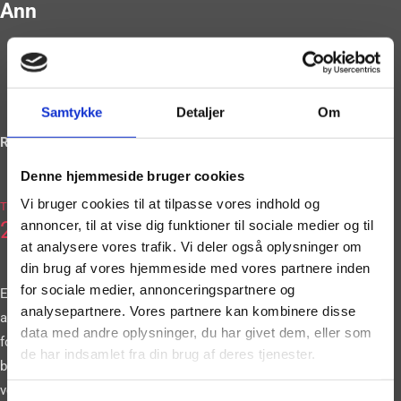
Ann
Samtykke
Detaljer
Om
Ring og book på
Denne hjemmeside bruger cookies
2036
Vi bruger cookies til at tilpasse vores indhold og
Tlf.
2663
annoncer, til at vise dig funktioner til sociale medier og til
at analysere vores trafik. Vi deler også oplysninger om
din brug af vores hjemmeside med vores partnere inden
for sociale medier, annonceringspartnere og
Eller book vores
analysepartnere. Vores partnere kan kombinere disse
artister gennem vores
data med andre oplysninger, du har givet dem, eller som
formular. Vi
de har indsamlet fra din brug af deres tjenester.
bestræber os på at
vende tilbage til dig