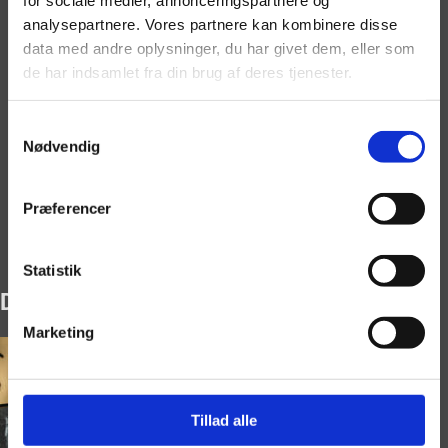
Musikvideo
analysepartnere. Vores partnere kan kombinere disse
Referencer
data med andre oplysninger, du har givet dem, eller som
Priser
de har indsamlet fra din brug af deres tjenester.
Priser Privat
Priser Erhverv
Samtykkevalg
Kørselstillæg
Nødvendig
FAQ
Om os
Præferencer
Galleri
Booking
Statistik
Dværge “tæskehold”
Marketing
Tillad alle