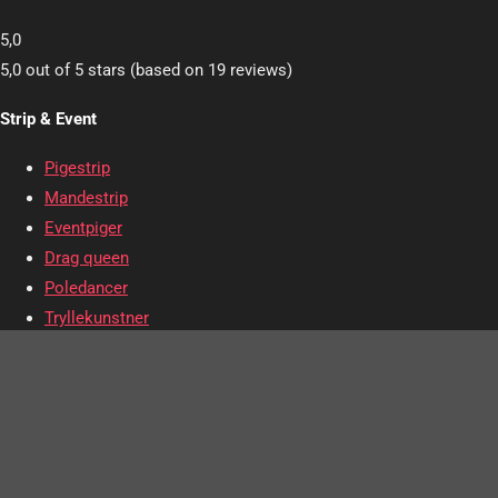
5,0
5,0 out of 5 stars (based on 19 reviews)
Strip & Event
Pigestrip
Mandestrip
Eventpiger
Drag queen
Poledancer
Tryllekunstner
Arrangementer
Julefrokost
Polterabend
Promotion