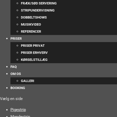
FRÆK/SØD SERVERING
STRIPUNDERVISNING
DOBBELTSHOWS
MUSIKVIDEO
REFERENCER
PRISER
PRISER PRIVAT
PRISER ERHVERV
KØRSELSTILLÆG
FAQ
OM OS
GALLERI
BOOKING
Vælg en side
Pigestrip
Mandestrip