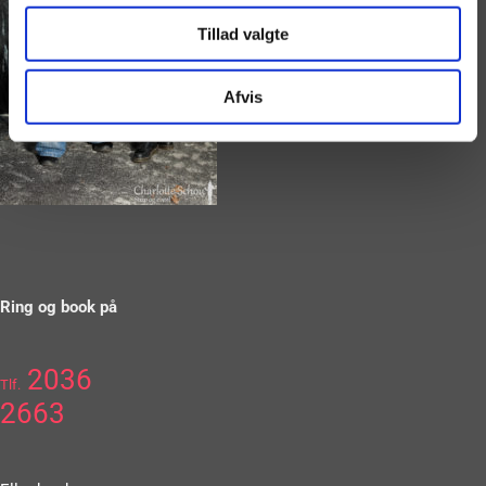
Tillad valgte
Afvis
Ring og book på
2036
Tlf.
2663