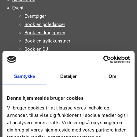
Event
Eventpiger
Book en poledancer
Book en drag queen
Book en tryllekunstner
Book en DJ
Andet
Polterabend
Julefrokost
Samtykke
Detaljer
Om
Promotion
Firmaarrangement
Denne hjemmeside bruger cookies
Pakkeløsninger
Sushi pige
Vi bruger cookies til at tilpasse vores indhold og
annoncer, til at vise dig funktioner til sociale medier og til
Fræk/sød servering
at analysere vores trafik. Vi deler også oplysninger om
Stripundervisning
din brug af vores hjemmeside med vores partnere inden
Dobbeltshows
for sociale medier, annonceringspartnere og