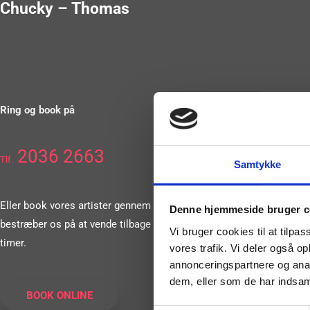
Chucky – Thomas
Ring og book på
2036 2663
Tlf.
Samtykke
Eller book vores artister gennem vores formular. Vi
Denne hjemmeside bruger c
bestræber os på at vende tilbage til dig inden for 24
Vi bruger cookies til at tilpas
timer.
vores trafik. Vi deler også 
annonceringspartnere og anal
dem, eller som de har indsaml
BOOK ONLINE