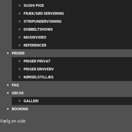
SUSHI PIGE
FRÆK/SØD SERVERING
STRIPUNDERVISNING
DOBBELTSHOWS
MUSIKVIDEO
REFERENCER
PRISER
PRISER PRIVAT
PRISER ERHVERV
KØRSELSTILLÆG
FAQ
OM OS
GALLERI
BOOKING
Vælg en side