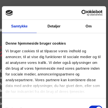
Samtykke
Detaljer
Om
Ring og book på
Denne hjemmeside bruger cookies
2036
Tlf.
Vi bruger cookies til at tilpasse vores indhold og
2663
annoncer, til at vise dig funktioner til sociale medier og til
at analysere vores trafik. Vi deler også oplysninger om
din brug af vores hjemmeside med vores partnere inden
Eller book vores
for sociale medier, annonceringspartnere og
artister gennem vores
analysepartnere. Vores partnere kan kombinere disse
formular. Vi
data med andre oplysninger, du har givet dem, eller som
bestræber os på at
de har indsamlet fra din brug af deres tjenester.
vende tilbage til dig
inden for 24 timer.
Samtykkevalg