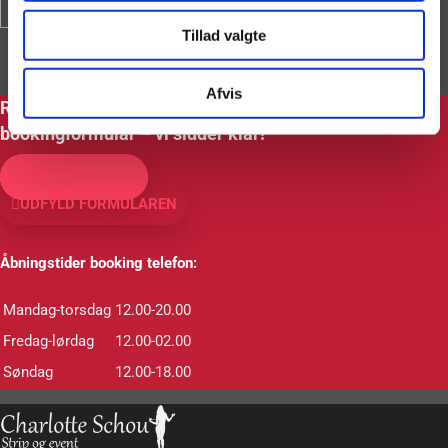
Tillad valgte
Afvis
Ring og
book denne artist
nu eller udfyld vores
bookingformular – vi sidder klar!
+45 20 36 26 63
UDFYLD FORMULAREN
Åbningstider booking telefon:
Mandag-torsdag
12.00-20.00
Fredag-lørdag
12.00-02.00
Søndag
12.00-18.00