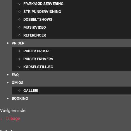
FRÆK/SØD SERVERING
STRIPUNDERVISNING
DOBBELTSHOWS
MUSIKVIDEO
REFERENCER
PRISER
PRISER PRIVAT
PRISER ERHVERV
KØRSELSTILLÆG
FAQ
OM OS
GALLERI
BOOKING
Vælg en side
← Tilbage