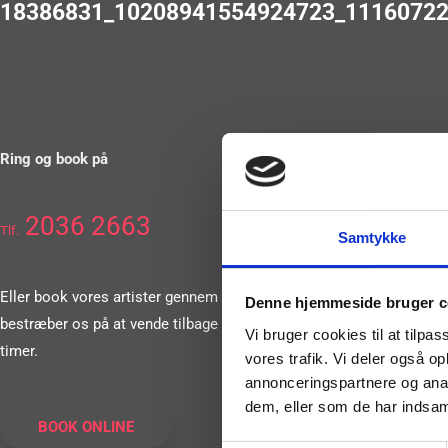
18386831_10208941554924723_11160722
Ring og book på
2036 2663
Tlf.
Samtykke
Eller book vores artister gennem vores formular. Vi
Denne hjemmeside bruger c
bestræber os på at vende tilbage til dig inden for 24
Vi bruger cookies til at tilpas
timer.
vores trafik. Vi deler også 
annonceringspartnere og anal
dem, eller som de har indsaml
BOOK ONLINE