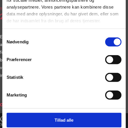
2036
analysepartnere. Vores partnere kan kombinere disse
Tlf.
data med andre oplysninger, du har givet dem, eller som
2663
de har indsamlet fra din brug af deres tjenester.
Samtykkevalg
Eller book vores
Nødvendig
artister gennem vores
formular. Vi
Præferencer
bestræber os på at
vende tilbage til dig
inden for 24 timer.
Statistik
Marketing
BOOK
ONLINE
Tillad alle