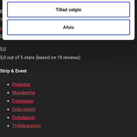
Tillad valgte
Charlotte Schou – Strip og Event
Tlf. +45 20362663
Afvis
info@charlotteschou.dk
CVR: 31814642
5,0
5,0 out of 5 stars (based on 19 reviews)
Strip & Event
Pigestrip
Mandestrip
Eventpiger
Drag queen
Poledancer
Tryllekunstner