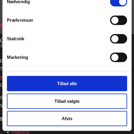
Nødvendig
BOOK
Præferencer
ONLINE
Statistik
Marketing
Charlotte Schou – Strip og Event
Tlf. +45 20362663
info@charlotteschou.dk
Tillad alle
CVR: 31814642
5,0
Tillad valgte
5,0 out of 5 stars (based on 19 reviews)
Afvis
Strip & Event
Pigestrip