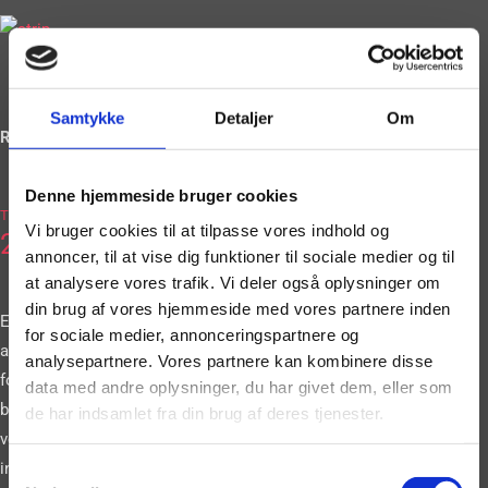
Samtykke
Detaljer
Om
Ring og book på
Denne hjemmeside bruger cookies
2036
Tlf.
Vi bruger cookies til at tilpasse vores indhold og
2663
annoncer, til at vise dig funktioner til sociale medier og til
at analysere vores trafik. Vi deler også oplysninger om
din brug af vores hjemmeside med vores partnere inden
Eller book vores
for sociale medier, annonceringspartnere og
artister gennem vores
analysepartnere. Vores partnere kan kombinere disse
formular. Vi
data med andre oplysninger, du har givet dem, eller som
bestræber os på at
de har indsamlet fra din brug af deres tjenester.
vende tilbage til dig
inden for 24 timer.
Samtykkevalg