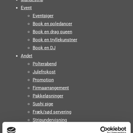
Event
Eventpiger
Book en poledancer
Book en drag queen
Book en tryllekunstner
Book en DJ
Andet
Polterabend
Julefrokost
Promotion
Firmaarrangement
Pakkeløsninger
Sushi pige
Fræk/sød servering
Stripundervisning
Dobbeltshows