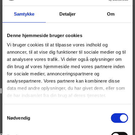
Musikvideo
Referencer
Samtykke
Detaljer
Om
Priser
Priser Privat
Denne hjemmeside bruger cookies
Priser Erhverv
Kørselstillæg
Vi bruger cookies til at tilpasse vores indhold og
FAQ
annoncer, til at vise dig funktioner til sociale medier og til
at analysere vores trafik. Vi deler også oplysninger om
Om os
din brug af vores hjemmeside med vores partnere inden
Galleri
for sociale medier, annonceringspartnere og
Booking
analysepartnere. Vores partnere kan kombinere disse
data med andre oplysninger, du har givet dem, eller som
IMG_3943net
de har indsamlet fra din brug af deres tjenester.
Samtykkevalg
Nødvendig