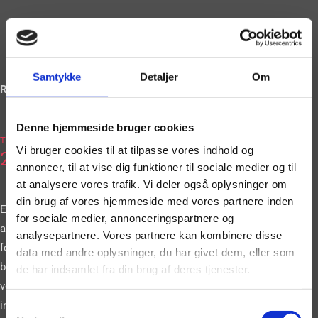
Samtykke
Detaljer
Om
Ring og book på
Denne hjemmeside bruger cookies
2036
Tlf.
Vi bruger cookies til at tilpasse vores indhold og
2663
annoncer, til at vise dig funktioner til sociale medier og til
at analysere vores trafik. Vi deler også oplysninger om
din brug af vores hjemmeside med vores partnere inden
Eller book vores
for sociale medier, annonceringspartnere og
artister gennem vores
analysepartnere. Vores partnere kan kombinere disse
formular. Vi
data med andre oplysninger, du har givet dem, eller som
bestræber os på at
de har indsamlet fra din brug af deres tjenester.
vende tilbage til dig
inden for 24 timer.
Samtykkevalg