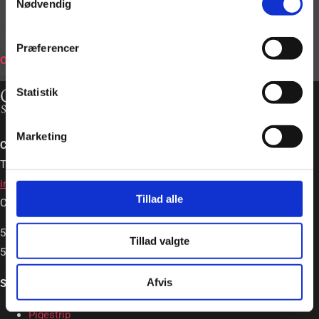
Nødvendig
BOOK
Præferencer
ONLINE
Statistik
Marketing
Charlotte Schou – Strip og Event
Tlf. +45 20362663
info@charlotteschou.dk
Tillad alle
CVR: 31814642
5,0
Tillad valgte
5,0 out of 5 stars (based on 19 reviews)
Afvis
Strip & Event
Pigestrip