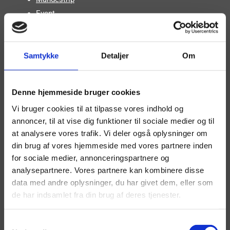
Event
Eventpiger
Book en poledancer
Book en drag queen
Samtykke
Detaljer
Om
Book en tryllekunstner
Book en DJ
Denne hjemmeside bruger cookies
Andet
Vi bruger cookies til at tilpasse vores indhold og
Polterabend
annoncer, til at vise dig funktioner til sociale medier og til
Julefrokost
at analysere vores trafik. Vi deler også oplysninger om
Promotion
din brug af vores hjemmeside med vores partnere inden
Firmaarrangement
for sociale medier, annonceringspartnere og
Pakkeløsninger
analysepartnere. Vores partnere kan kombinere disse
Sushi pige
data med andre oplysninger, du har givet dem, eller som
Fræk/sød servering
de har indsamlet fra din brug af deres tjenester.
Stripundervisning
Dobbeltshows
Samtykkevalg