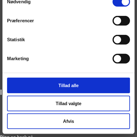
Nødvendig
Musikvideo
Referencer
Priser
Præferencer
Priser Privat
Priser Erhverv
Statistik
Kørselstillæg
FAQ
Marketing
Om os
Galleri
Booking
Tillad alle
IMG_7422-ps_preview
Tillad valgte
Afvis