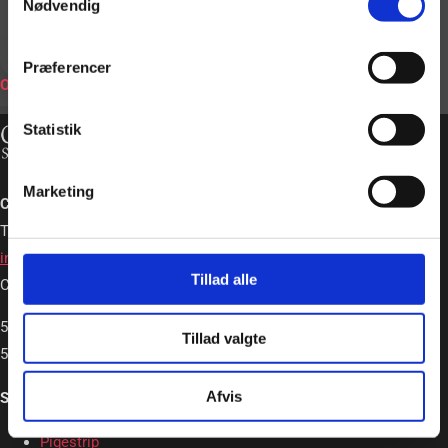
Nødvendig
BOOK
Præferencer
ONLINE
Statistik
Marketing
Charlotte Schou – Strip og Event
Tlf. +45 20362663
info@charlotteschou.dk
Tillad alle
CVR: 31814642
5,0
Tillad valgte
5,0 out of 5 stars (based on 19 reviews)
Afvis
Strip & Event
Pigestrip