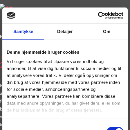
Samtykke
Detaljer
Om
Ring og book på
Denne hjemmeside bruger cookies
2036
Tlf.
Vi bruger cookies til at tilpasse vores indhold og
2663
annoncer, til at vise dig funktioner til sociale medier og til
at analysere vores trafik. Vi deler også oplysninger om
din brug af vores hjemmeside med vores partnere inden
Eller book vores
for sociale medier, annonceringspartnere og
artister gennem vores
analysepartnere. Vores partnere kan kombinere disse
formular. Vi
data med andre oplysninger, du har givet dem, eller som
bestræber os på at
de har indsamlet fra din brug af deres tjenester.
vende tilbage til dig
inden for 24 timer.
Samtykkevalg