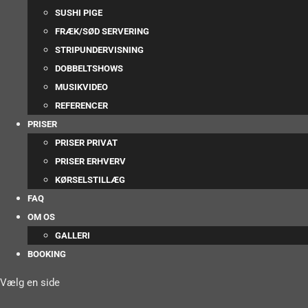
SUSHI PIGE
FRÆK/SØD SERVERING
STRIPUNDERVISNING
DOBBELTSHOWS
MUSIKVIDEO
REFERENCER
PRISER
PRISER PRIVAT
PRISER ERHVERV
KØRSELSTILLÆG
FAQ
OM OS
GALLERI
BOOKING
Vælg en side