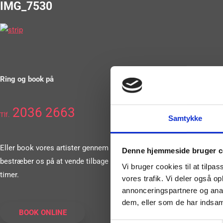
IMG_7530
Ring og book på
2036 2663
Tlf.
Samtykke
Eller book vores artister gennem vores formular. Vi
Denne hjemmeside bruger c
bestræber os på at vende tilbage til dig inden for 24
Vi bruger cookies til at tilpas
timer.
vores trafik. Vi deler også 
annonceringspartnere og anal
dem, eller som de har indsaml
BOOK ONLINE