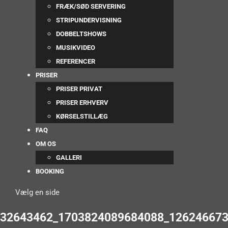
FRÆK/SØD SERVERING
STRIPUNDERVISNING
DOBBELTSHOWS
MUSIKVIDEO
REFERENCER
PRISER
PRISER PRIVAT
PRISER ERHVERV
KØRSELSTILLÆG
FAQ
OM OS
GALLERI
BOOKING
Vælg en side
32643462_1703824089684088_12624667