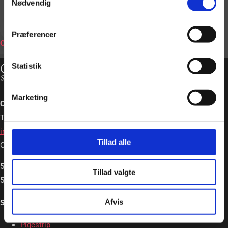
Nødvendig
BOOK
Præferencer
ONLINE
Statistik
Marketing
Charlotte Schou – Strip og Event
Tlf. +45 20362663
info@charlotteschou.dk
Tillad alle
CVR: 31814642
5,0
Tillad valgte
5,0 out of 5 stars (based on 19 reviews)
Afvis
Strip & Event
Pigestrip