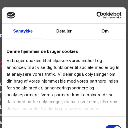
Samtykke
Detaljer
Om
Ring og book på
Denne hjemmeside bruger cookies
2036
Tlf.
Vi bruger cookies til at tilpasse vores indhold og
2663
annoncer, til at vise dig funktioner til sociale medier og til
at analysere vores trafik. Vi deler også oplysninger om
din brug af vores hjemmeside med vores partnere inden
Eller book vores
for sociale medier, annonceringspartnere og
artister gennem vores
analysepartnere. Vores partnere kan kombinere disse
formular. Vi
data med andre oplysninger, du har givet dem, eller som
bestræber os på at
de har indsamlet fra din brug af deres tjenester.
vende tilbage til dig
inden for 24 timer.
Samtykkevalg