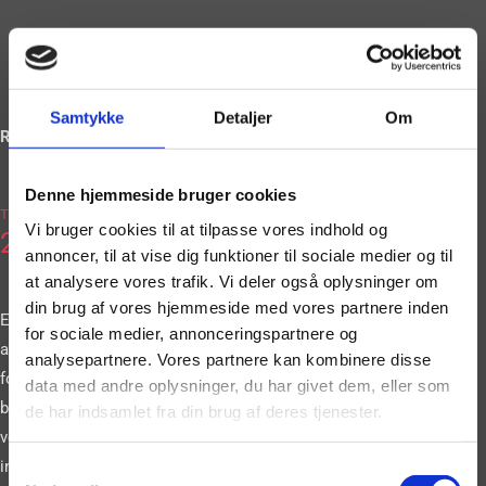
Samtykke
Detaljer
Om
Ring og book på
Denne hjemmeside bruger cookies
2036
Tlf.
Vi bruger cookies til at tilpasse vores indhold og
2663
annoncer, til at vise dig funktioner til sociale medier og til
at analysere vores trafik. Vi deler også oplysninger om
din brug af vores hjemmeside med vores partnere inden
Eller book vores
for sociale medier, annonceringspartnere og
artister gennem vores
analysepartnere. Vores partnere kan kombinere disse
formular. Vi
data med andre oplysninger, du har givet dem, eller som
bestræber os på at
de har indsamlet fra din brug af deres tjenester.
vende tilbage til dig
inden for 24 timer.
Samtykkevalg