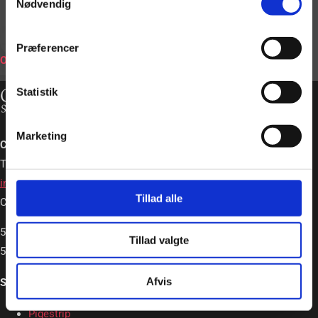
Nødvendig
BOOK
Præferencer
ONLINE
Statistik
Marketing
Charlotte Schou – Strip og Event
Tlf. +45 20362663
info@charlotteschou.dk
Tillad alle
CVR: 31814642
5,0
Tillad valgte
5,0 out of 5 stars (based on 19 reviews)
Afvis
Strip & Event
Pigestrip