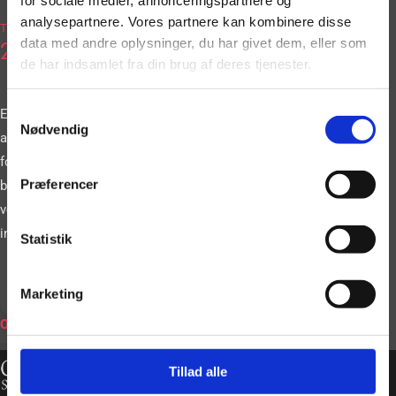
2036
analysepartnere. Vores partnere kan kombinere disse
Tlf.
data med andre oplysninger, du har givet dem, eller som
2663
de har indsamlet fra din brug af deres tjenester.
Samtykkevalg
Eller book vores
Nødvendig
artister gennem vores
formular. Vi
Præferencer
bestræber os på at
vende tilbage til dig
inden for 24 timer.
Statistik
Marketing
BOOK
ONLINE
Tillad alle