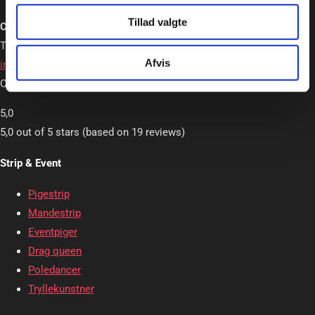
Tillad valgte
Charlotte Schou – Strip og Event
Tlf. +45 20362663
Afvis
info@charlotteschou.dk
CVR: 31814642
5,0
5,0 out of 5 stars (based on 19 reviews)
Strip & Event
Pigestrip
Mandestrip
Eventpiger
Drag queen
Poledancer
Tryllekunstner