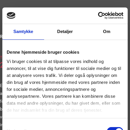
Samtykke
Detaljer
Om
Ring og book på
Denne hjemmeside bruger cookies
2036
Tlf.
Vi bruger cookies til at tilpasse vores indhold og
2663
annoncer, til at vise dig funktioner til sociale medier og til
at analysere vores trafik. Vi deler også oplysninger om
din brug af vores hjemmeside med vores partnere inden
Eller book vores
for sociale medier, annonceringspartnere og
artister gennem vores
analysepartnere. Vores partnere kan kombinere disse
formular. Vi
data med andre oplysninger, du har givet dem, eller som
bestræber os på at
de har indsamlet fra din brug af deres tjenester.
vende tilbage til dig
inden for 24 timer.
Samtykkevalg