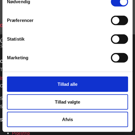
Nødvendig
BOOK
Præferencer
ONLINE
Statistik
Marketing
Charlotte Schou – Strip og Event
Tlf. +45 20362663
info@charlotteschou.dk
Tillad alle
CVR: 31814642
5,0
Tillad valgte
5,0 out of 5 stars (based on 19 reviews)
Afvis
Strip & Event
Pigestrip