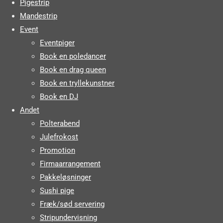
Pigestrip
Mandestrip
Event
Eventpiger
Book en poledancer
Book en drag queen
Book en tryllekunstner
Book en DJ
Andet
Polterabend
Julefrokost
Promotion
Firmaarrangement
Pakkeløsninger
Sushi pige
Fræk/sød servering
Stripundervisning