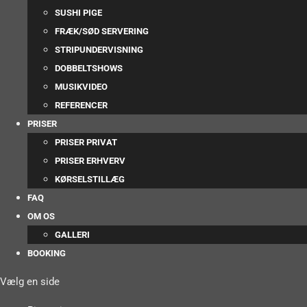
SUSHI PIGE
FRÆK/SØD SERVERING
STRIPUNDERVISNING
DOBBELTSHOWS
MUSIKVIDEO
REFERENCER
PRISER
PRISER PRIVAT
PRISER ERHVERV
KØRSELSTILLÆG
FAQ
OM OS
GALLERI
BOOKING
Vælg en side