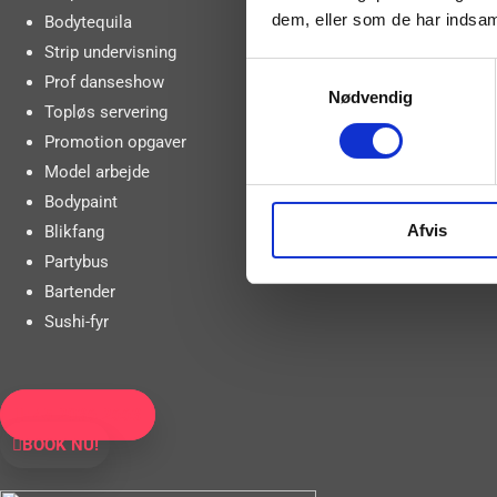
dem, eller som de har indsaml
Bodytequila
Strip undervisning
Samtykkevalg
Prof danseshow
Nødvendig
Topløs servering
Promotion opgaver
Model arbejde
Bodypaint
Afvis
Blikfang
Partybus
Bartender
Sushi-fyr
+45 2036 2663
BOOK NU!