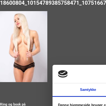
18600804_10154789385758471_10751667
Samtykke
Ring og book på
Denne hjemmeside bruger c