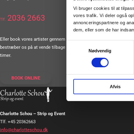
Vi bruger cookies til at tilpas
vores trafik. Vi deler også 
2036 2663
Tlf.
annonceringspartnere og anal
dem, eller som de har indsaml
Eller book vores artister gennem vores formular. Vi
Samtykkevalg
bestræber os på at vende tilbage til dig inden for 24
Nødvendig
timer.
BOOK ONLINE
Afvis
Charlotte Schou – Strip og Event
Tlf. +45 20362663
info@charlotteschou.dk