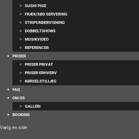
SUSHI PIGE
FRÆK/SØD SERVERING
STRIPUNDERVISNING
DOBBELTSHOWS
MUSIKVIDEO
REFERENCER
PRISER
PRISER PRIVAT
PRISER ERHVERV
KØRSELSTILLÆG
FAQ
OM OS
GALLERI
BOOKING
Vælg en side