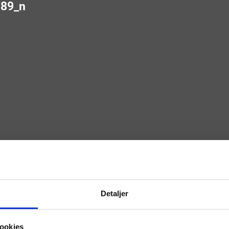
89_n
Detaljer
ookies