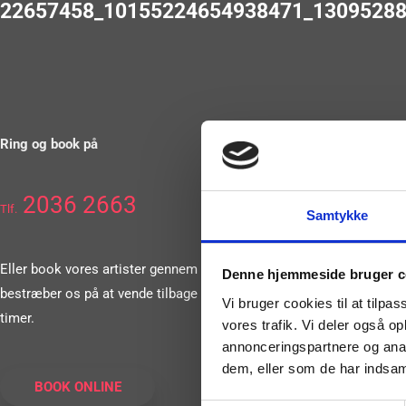
22657458_10155224654938471_13095288
Ring og book på
2036 2663
Tlf.
Samtykke
Eller book vores artister gennem vores formular. Vi
Denne hjemmeside bruger c
bestræber os på at vende tilbage til dig inden for 24
Vi bruger cookies til at tilpas
timer.
vores trafik. Vi deler også 
annonceringspartnere og anal
dem, eller som de har indsaml
BOOK ONLINE