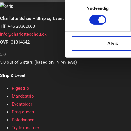
Samtykkevalg
Nødvendig
Charlotte Schou – Strip og Event
Tlf. +45 20362663
info@charlotteschou.dk
CVR: 31814642
Afvis
5,0
5,0 out of 5 stars (based on 19 reviews)
Strip & Event
Pigestrip
Mandestrip
Eventpiger
Drag queen
Poledancer
Tryllekunstner