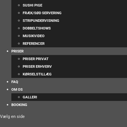
SUSHI PIGE
FRÆK/SØD SERVERING
STRIPUNDERVISNING
DOBBELTSHOWS
MUSIKVIDEO
REFERENCER
PRISER
PRISER PRIVAT
PRISER ERHVERV
KØRSELSTILLÆG
FAQ
OM OS
GALLERI
BOOKING
Vælg en side