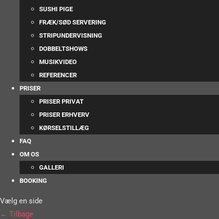
SUSHI PIGE
FRÆK/SØD SERVERING
STRIPUNDERVISNING
DOBBELTSHOWS
MUSIKVIDEO
REFERENCER
PRISER
PRISER PRIVAT
PRISER ERHVERV
KØRSELSTILLÆG
FAQ
OM OS
GALLERI
BOOKING
Vælg en side
← Tilbage