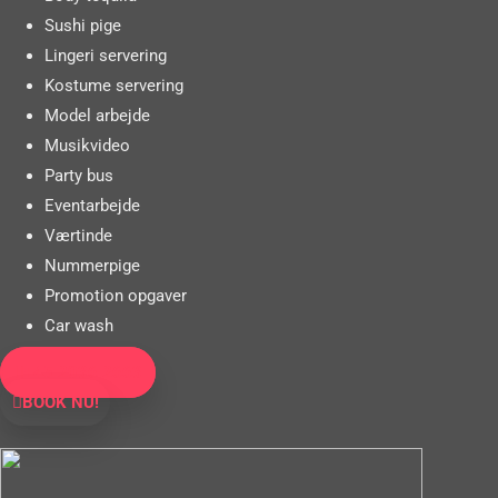
Sushi pige
Lingeri servering
Kostume servering
Model arbejde
Musikvideo
Party bus
Eventarbejde
Værtinde
Nummerpige
Promotion opgaver
Car wash
+45 2036 2663
BOOK NU!