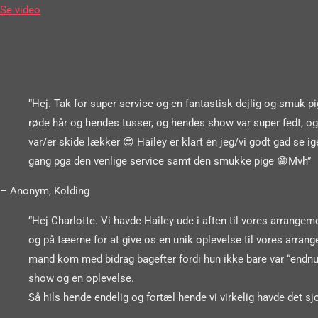
Se video
“Hej. Tak for super service og en fantastisk dejlig og smuk
røde hår og hendes tusser, og hendes show var super fedt, og 
var/er skide lækker 😍 Hailey er klart én jeg/vi godt gad se 
gang pga den venlige service samt den smukke pige 😁Mvh”
– Anonym, Kolding
“Hej Charlotte. Vi havde Hailey ude i aften til vores arrang
og på tæerne for at give os en unik oplevelse til vores arrang
mand kom med bidrag bagefter fordi hun ikke bare var “endnu 
show og en oplevelse.
Så hils hende endelig og fortæl hende vi virkelig havde det sj