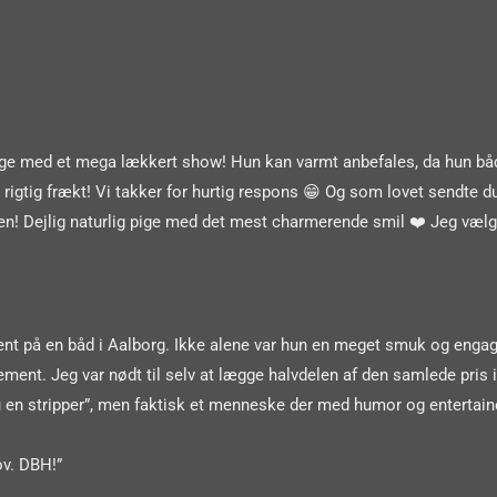
 pige med et mega lækkert show! Hun kan varmt anbefales, da hun bå
rigtig frækt! Vi takker for hurtig respons 😁 Og som lovet sendte d
igen! Dejlig naturlig pige med det mest charmerende smil ❤️ Jeg vælg
ement på en båd i Aalborg. Ikke alene var hun en meget smuk og enga
ement. Jeg var nødt til selv at lægge halvdelen af den samlede pris i
en stripper”, men faktisk et menneske der med humor og entertainer
ov. DBH!”