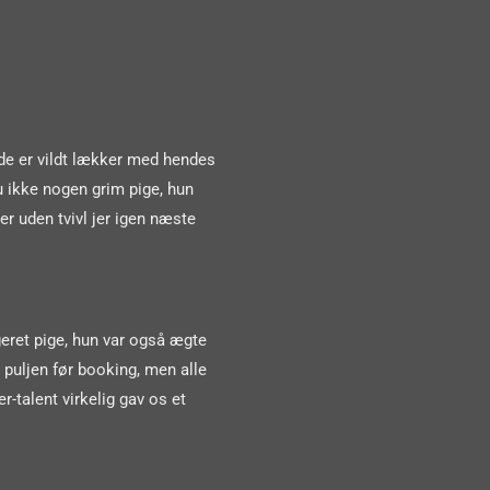
de er vildt lækker med hendes
u ikke nogen grim pige, hun
er uden tvivl jer igen næste
geret pige, hun var også ægte
 puljen før booking, men alle
-talent virkelig gav os et