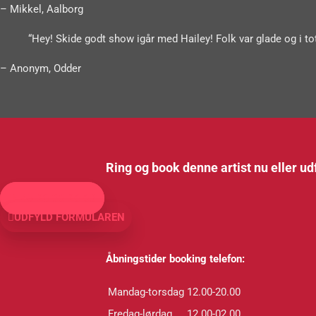
– Mikkel, Aalborg
“Hey! Skide godt show igår med Hailey! Folk var glade og i tot
– Anonym, Odder
Ring og
book denne artist
nu eller ud
+45 20 36 26 63
UDFYLD FORMULAREN
Åbningstider booking telefon:
Mandag-torsdag
12.00-20.00
Fredag-lørdag
12.00-02.00