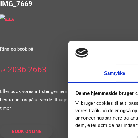
IMG_7669
Ring og book på
2036 2663
Tlf.
Samtykke
Eller book vores artister gennem vores formular. Vi
Denne hjemmeside bruger c
bestræber os på at vende tilbage til dig inden for 24
Vi bruger cookies til at tilpas
timer.
vores trafik. Vi deler også 
annonceringspartnere og anal
dem, eller som de har indsaml
BOOK ONLINE