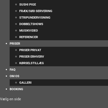
SUSHI PIGE
FRÆK/SØD SERVERING
STRIPUNDERVISNING
DOBBELTSHOWS
MUSIKVIDEO
REFERENCER
PRISER
PRISER PRIVAT
PRISER ERHVERV
KØRSELSTILLÆG
FAQ
OM OS
GALLERI
BOOKING
Vælg en side