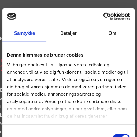
Samtykke
Detaljer
Om
Ring og book på
Denne hjemmeside bruger cookies
2036
Tlf.
Vi bruger cookies til at tilpasse vores indhold og
2663
annoncer, til at vise dig funktioner til sociale medier og til
at analysere vores trafik. Vi deler også oplysninger om
din brug af vores hjemmeside med vores partnere inden
Eller book vores
for sociale medier, annonceringspartnere og
artister gennem vores
analysepartnere. Vores partnere kan kombinere disse
formular. Vi
data med andre oplysninger, du har givet dem, eller som
bestræber os på at
de har indsamlet fra din brug af deres tjenester.
vende tilbage til dig
inden for 24 timer.
Samtykkevalg