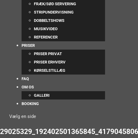
FRÆK/SØD SERVERING
STRIPUNDERVISNING
DOBBELTSHOWS
MUSIKVIDEO
REFERENCER
PRISER
PRISER PRIVAT
PRISER ERHVERV
KØRSELSTILLÆG
FAQ
OM OS
GALLERI
BOOKING
Vælg en side
29025329_192402501365845_417904580