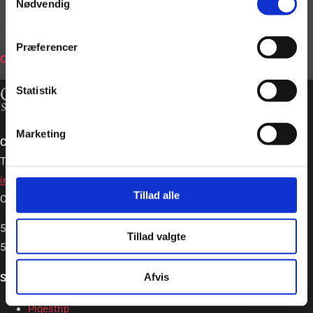
Nødvendig
BOOK
Præferencer
ONLINE
Statistik
Marketing
Charlotte Schou – Strip og Event
Tlf. +45 20362663
info@charlotteschou.dk
Tillad alle
CVR: 31814642
5,0
Tillad valgte
5,0 out of 5 stars (based on 19 reviews)
Afvis
Strip & Event
Pigestrip