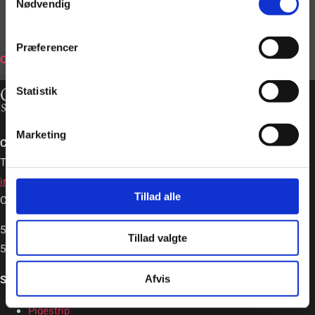
Nødvendig
BOOK
Præferencer
ONLINE
Statistik
Marketing
Charlotte Schou – Strip og Event
Tlf. +45 20362663
info@charlotteschou.dk
Tillad alle
CVR: 31814642
5,0
Tillad valgte
5,0 out of 5 stars (based on 19 reviews)
Afvis
Strip & Event
Pigestrip