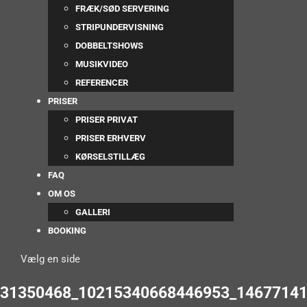
FRÆK/SØD SERVERING
STRIPUNDERVISNING
DOBBELTSHOWS
MUSIKVIDEO
REFERENCER
PRISER
PRISER PRIVAT
PRISER ERHVERV
KØRSELSTILLÆG
FAQ
OM OS
GALLERI
BOOKING
Vælg en side
31350468_10215340668446953_1467714