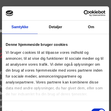
Samtykke
Detaljer
Om
Ring og book på
Denne hjemmeside bruger cookies
2036
Tlf.
Vi bruger cookies til at tilpasse vores indhold og
2663
annoncer, til at vise dig funktioner til sociale medier og til
at analysere vores trafik. Vi deler også oplysninger om
din brug af vores hjemmeside med vores partnere inden
Eller book vores
for sociale medier, annonceringspartnere og
artister gennem vores
analysepartnere. Vores partnere kan kombinere disse
formular. Vi
data med andre oplysninger, du har givet dem, eller som
bestræber os på at
de har indsamlet fra din brug af deres tjenester.
vende tilbage til dig
inden for 24 timer.
Samtykkevalg